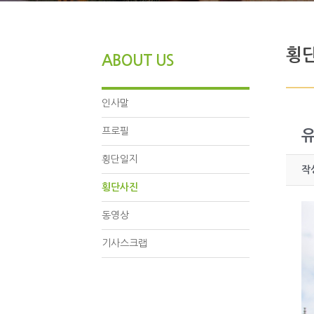
최창현 기네스 전시관
최창현 세상을 날다!!
횡
ABOUT US
인사말
프로필
횡단일지
작
횡단사진
동영상
기사스크랩