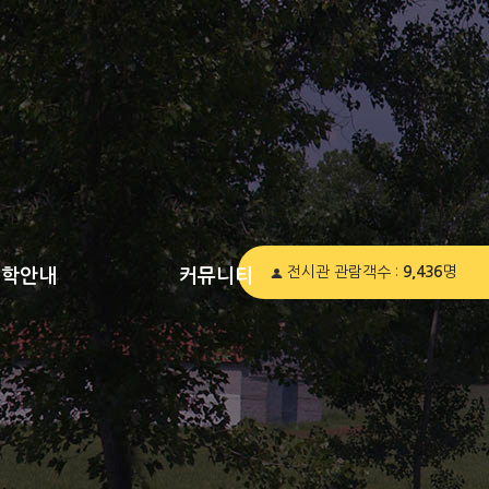
전시관 관람객수 :
9,436
명
견학안내
커뮤니티