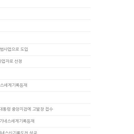
시범사업으로 도입
사업자로 선정
네스세계기록등재
대통령 중앙지검에 고발장 접수
” 기네스세계기록등재
 기네스신기록도전 성공