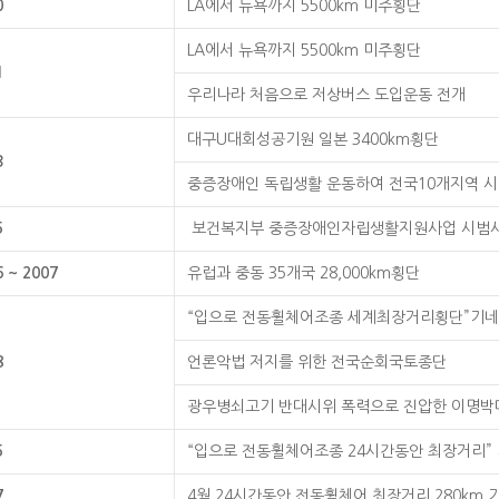
0
LA에서 뉴욕까지 5500km 미주횡단
LA에서 뉴욕까지 5500km 미주횡단
1
우리나라 처음으로 저상버스 도입운동 전개
대구U대회성공기원 일본 3400km횡단
3
중증장애인 독립생활 운동하여 전국10개지역 
5
보건복지부 중증장애인자립생활지원사업 시범
6 ~ 2007
유럽과 중동 35개국 28,000km횡단
“입으로 전동휠체어조종 세계최장거리횡단”기
8
언론악법 저지를 위한 전국순회국토종단
광우병쇠고기 반대시위 폭력으로 진압한 이명박
5
“입으로 전동휠체어조종 24시간동안 최장거리
7
4월 24시간동안 전동휠체어 최장거리 280km