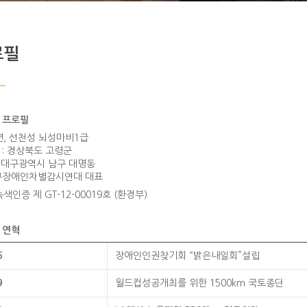
로필
 프로필
5년, 선천성 뇌성마비1급
 : 경상북도 고령군
 : 대구광역시 남구 대명동
구장애인차별감시연대 대표
녹색인증 제 GT-12-00019호 (환경부)
 연혁
6
장애인인권찾기회 “밝은내일회”설립
9
월드컵성공개최를 위한 1500km 국토종단