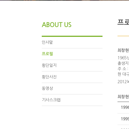
최창현 기네스 전시관
최창현 세상을 날다!!
프
ABOUT US
인사말
최창현
프로필
196
출생지
횡단일지
주 소
현 대
횡단사진
2012
동영상
최창현
기사스크랩
199
199