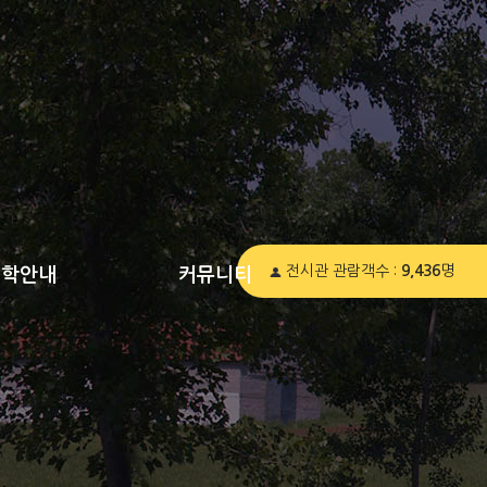
전시관 관람객수 :
9,436
명
견학안내
커뮤니티